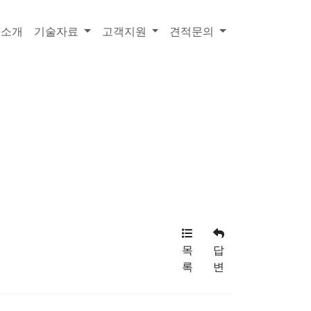
품소개
기술자료
고객지원
견적문의
목
답
록
변