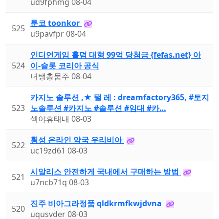
ud9fphmg
08-04
툰코 toonkor
525
u9pavfpr
08-04
인디언게임 홀덤 대형 99억 당첨금 {fefas.net} 아
524
이-슬롯 코리아 공식
녀탱총뭄주
08-04
카지노 솔루션 ,★ 탤 레 : dreamfactory365, #토지
523
노솔루션 #카지노 #솔루션 #임대 #카…
섹야휴태내
08-03
횡성 온라인 약국 우리비아
522
uc19zd61
08-03
시알리스 안전하게 국내에서 구매하는 방법
521
u7ncb71q
08-03
진주 비아그라정품 qldkrmfkwjdvna
520
uqusvder
08-03