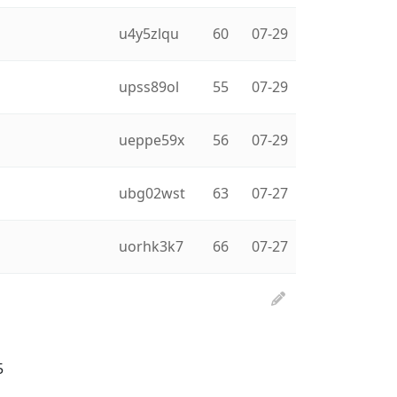
u4y5zlqu
60
07-29
upss89ol
55
07-29
ueppe59x
56
07-29
ubg02wst
63
07-27
uorhk3k7
66
07-27
5