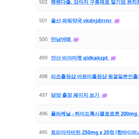
502
펜벤다졸, 강아지 구충제로 말기암 완치된 조
501
울산 파워약국 vkdnjdirrnr
500
만남어때
499
안산 비아마켓 qldkakzpt
498
리즈출장샵 아트미출장샵 핑걸일본인출
497
담양 출장 페이지 보기
496
플라케닐 - 하이드록시클로로퀸 200mg x
495
트리아자비린 250mg x 20정 (항바이러