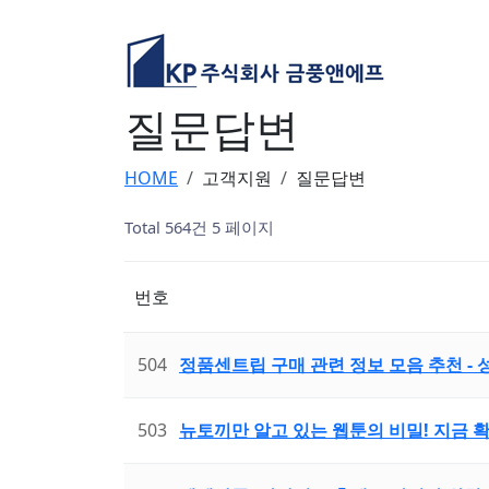
질문답변
HOME
고객지원
질문답변
Total 564건
5 페이지
번호
504
정품센트립 구매 관련 정보 모음 추천 -
503
뉴토끼만 알고 있는 웹툰의 비밀! 지금 확