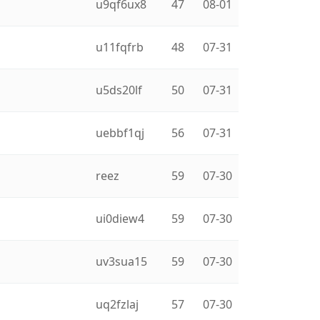
u9qf6ux8
47
08-01
u11fqfrb
48
07-31
u5ds20lf
50
07-31
uebbf1qj
56
07-31
reez
59
07-30
ui0diew4
59
07-30
uv3sua15
59
07-30
uq2fzlaj
57
07-30