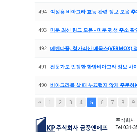
494
여성용 비아그라 효능 관련 정보 모음 추
493
미툰 최신 링크 모음 - 미툰 평생 주소 확인 
492
메벤다졸, 헝가리산 베목스(VERMOX) 정보
491
전문가도 인정한 한방비아그라 정보 사이트의
490
비아그라를 살 때 부끄럽지 않게 주문하
다음
맨끝
1
2
3
4
6
7
8
9
5
주식회사
Tel 031